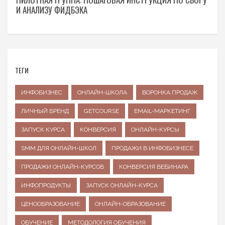
И АНАЛИЗУ ФИДБЭКА
ТЕГИ
ИНФОБИЗНЕС
ОНЛАЙН-ШКОЛА
ВОРОНКА ПРОДАЖ
ЛИЧНЫЙ БРЕНД
GETCOURSE
EMAIL-МАРКЕТИНГ
ЗАПУСК КУРСА
КОНВЕРСИЯ
ОНЛАЙН-КУРСЫ
SMM ДЛЯ ОНЛАЙН-ШКОЛ
ПРОДАЖИ В ИНФОБИЗНЕСЕ
ПРОДАЖИ ОНЛАЙН-КУРСОВ
КОНВЕРСИЯ ВЕБИНАРА
ИНФОПРОДУКТЫ
ЗАПУСК ОНЛАЙН-КУРСА
ЦЕНООБРАЗОВАНИЕ
ОНЛАЙН-ОБРАЗОВАНИЕ
ОБУЧЕНИЕ
МЕТОДОЛОГИЯ ОБУЧЕНИЯ