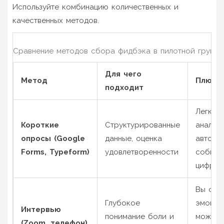
Используйте комбинацию количественных и
качественных методов.
Сравнение методов сбора фидбэка в пилотной группе
Для чего
Метод
Плюсы
подходит
Легко
Короткие
Структурированные
анализи
опросы (Google
данные, оценка
автома
Forms, Typeform)
удовлетворенности
собира
цифры
Вы слы
Глубокое
эмоции
Интервью
понимание боли и
можете
(Zoom, телефон)