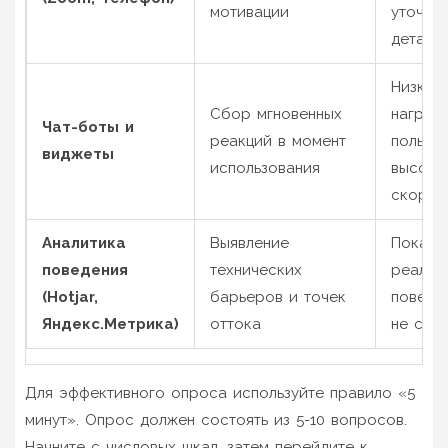
мотивации
уточнит
детали
Низкая
Сбор мгновенных
нагрузк
Чат-боты и
реакций в момент
пользов
виджеты
использования
высока
скорос
Аналитика
Выявление
Показы
поведения
технических
реальн
(Hotjar,
барьеров и точек
поведен
Яндекс.Метрика)
оттока
не сло
Для эффективного опроса используйте правило «5
минут». Опрос должен состоять из 5-10 вопросов.
Начните с числовых шкал, затем перейдите к