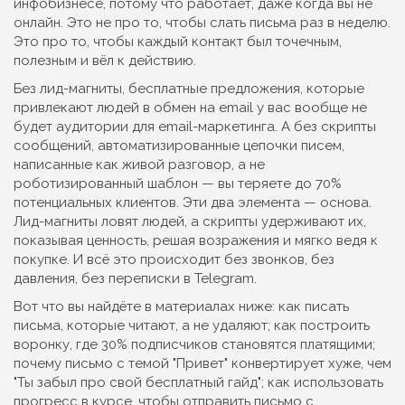
инфобизнесе, потому что работает, даже когда вы не
онлайн
. Это не про то, чтобы слать письма раз в неделю.
Это про то, чтобы каждый контакт был точечным,
полезным и вёл к действию.
Без
лид-магниты
,
бесплатные предложения, которые
привлекают людей в обмен на email
у вас вообще не
будет аудитории для email-маркетинга. А без
скрипты
сообщений
,
автоматизированные цепочки писем,
написанные как живой разговор, а не
роботизированный шаблон
— вы теряете до 70%
потенциальных клиентов. Эти два элемента — основа.
Лид-магниты ловят людей, а скрипты удерживают их,
показывая ценность, решая возражения и мягко ведя к
покупке. И всё это происходит без звонков, без
давления, без переписки в Telegram.
Вот что вы найдёте в материалах ниже: как писать
письма, которые читают, а не удаляют; как построить
воронку, где 30% подписчиков становятся платящими;
почему письмо с темой "Привет" конвертирует хуже, чем
"Ты забыл про свой бесплатный гайд"; как использовать
прогресс в курсе, чтобы отправить письмо с