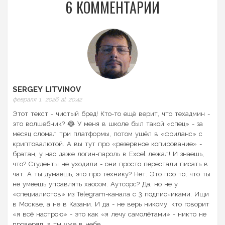
6 КОММЕНТАРИИ
SERGEY LITVINOV
февраля 1, 2026 at 20:42
Этот текст - чистый бред! Кто-то ещё верит, что техадмин -
это волшебник? 😂 У меня в школе был такой «спец» - за
месяц сломал три платформы, потом ушёл в «фриланс» с
криптовалютой. А вы тут про «резервное копирование» -
братан, у нас даже логин-пароль в Excel лежал! И знаешь,
что? Студенты не уходили - они просто перестали писать в
чат. А ты думаешь, это про технику? Нет. Это про то, что ты
не умеешь управлять хаосом. Аутсорс? Да, но не у
«специалистов» из Telegram-канала с 3 подписчиками. Ищи
в Москве, а не в Казани. И да - не верь никому, кто говорит
«я всё настрою» - это как «я лечу самолётами» - никто не
проверял, а ты уже в небе.