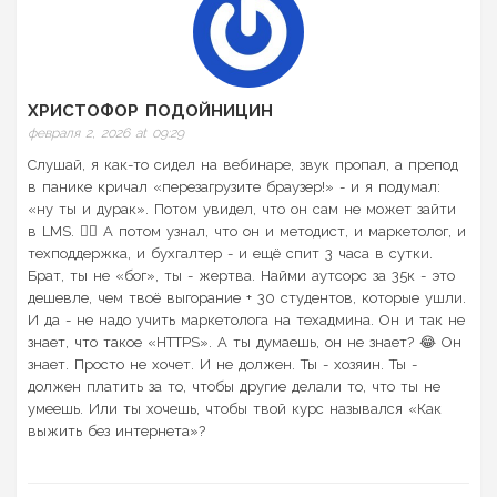
ХРИСТОФОР ПОДОЙНИЦИН
февраля 2, 2026 at 09:29
Слушай, я как-то сидел на вебинаре, звук пропал, а препод
в панике кричал «перезагрузите браузер!» - и я подумал:
«ну ты и дурак». Потом увидел, что он сам не может зайти
в LMS. 🤦‍♂️ А потом узнал, что он и методист, и маркетолог, и
техподдержка, и бухгалтер - и ещё спит 3 часа в сутки.
Брат, ты не «бог», ты - жертва. Найми аутсорс за 35к - это
дешевле, чем твоё выгорание + 30 студентов, которые ушли.
И да - не надо учить маркетолога на техадмина. Он и так не
знает, что такое «HTTPS». А ты думаешь, он не знает? 😂 Он
знает. Просто не хочет. И не должен. Ты - хозяин. Ты -
должен платить за то, чтобы другие делали то, что ты не
умеешь. Или ты хочешь, чтобы твой курс назывался «Как
выжить без интернета»?