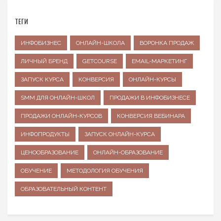
ТЕГИ
ИНФОБИЗНЕС
ОНЛАЙН-ШКОЛА
ВОРОНКА ПРОДАЖ
ЛИЧНЫЙ БРЕНД
GETCOURSE
EMAIL-МАРКЕТИНГ
ЗАПУСК КУРСА
КОНВЕРСИЯ
ОНЛАЙН-КУРСЫ
SMM ДЛЯ ОНЛАЙН-ШКОЛ
ПРОДАЖИ В ИНФОБИЗНЕСЕ
ПРОДАЖИ ОНЛАЙН-КУРСОВ
КОНВЕРСИЯ ВЕБИНАРА
ИНФОПРОДУКТЫ
ЗАПУСК ОНЛАЙН-КУРСА
ЦЕНООБРАЗОВАНИЕ
ОНЛАЙН-ОБРАЗОВАНИЕ
ОБУЧЕНИЕ
МЕТОДОЛОГИЯ ОБУЧЕНИЯ
ОБРАЗОВАТЕЛЬНЫЙ КОНТЕНТ