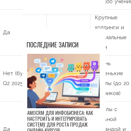
до 300 учени
Крупные
холдинги и
Да
Да
филиальные
ПОСЛЕДНИЕ ЗАПИСИ
сети
Очень
Нет (будет в
маленькие
Да
Q2 2025)
школы (до 20
учеников)
Школы с
AMOCRM ДЛЯ ИНФОБИЗНЕСА: КАК
НАСТРОИТЬ И ИНТЕГРИРОВАТЬ
сильной
СИСТЕМУ ДЛЯ РОСТА ПРОДАЖ
Да
Да
командой и
ОНЛАЙН-КУРСОВ