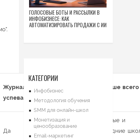
ГОЛОСОВЫЕ БОТЫ И РАССЫЛКИ В
ИНФОБИЗНЕСЕ: КАК
АВТОМАТИЗИРОВАТЬ ПРОДАЖИ С ИИ
о".
КАТЕГОРИИ
Журнал
Мобильное
Лучше всего
Инфобизнес
успеваемости
приложение
для
Методология обучения
SMM для онлайн-школ
Монетизация и
Малые и
Да (iOS,
ценообразование
Да
средние шко
Email-маркетинг
Android)