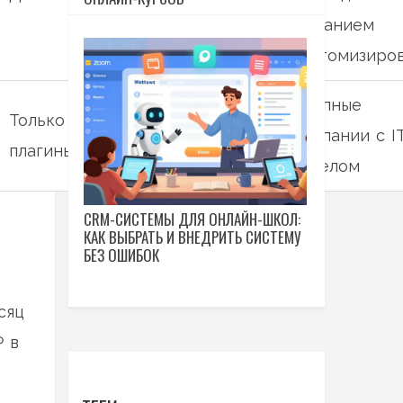
желанием
кастомизиро
Крупные
Только через
Да
компании с I
плагины
отделом
CRM-СИСТЕМЫ ДЛЯ ОНЛАЙН-ШКОЛ:
КАК ВЫБРАТЬ И ВНЕДРИТЬ СИСТЕМУ
БЕЗ ОШИБОК
сяц
₽ в