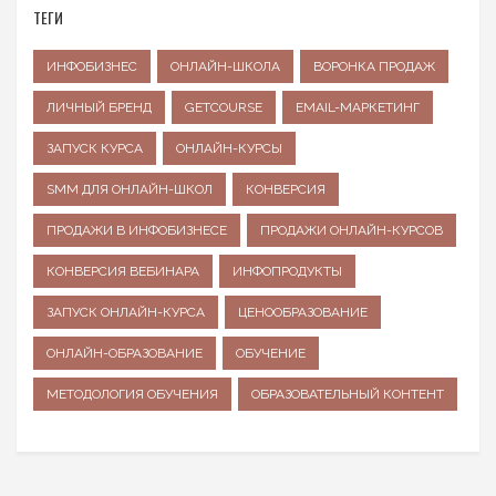
ТЕГИ
ИНФОБИЗНЕС
ОНЛАЙН-ШКОЛА
ВОРОНКА ПРОДАЖ
ЛИЧНЫЙ БРЕНД
GETCOURSE
EMAIL-МАРКЕТИНГ
ЗАПУСК КУРСА
ОНЛАЙН-КУРСЫ
SMM ДЛЯ ОНЛАЙН-ШКОЛ
КОНВЕРСИЯ
ПРОДАЖИ В ИНФОБИЗНЕСЕ
ПРОДАЖИ ОНЛАЙН-КУРСОВ
КОНВЕРСИЯ ВЕБИНАРА
ИНФОПРОДУКТЫ
ЗАПУСК ОНЛАЙН-КУРСА
ЦЕНООБРАЗОВАНИЕ
ОНЛАЙН-ОБРАЗОВАНИЕ
ОБУЧЕНИЕ
МЕТОДОЛОГИЯ ОБУЧЕНИЯ
ОБРАЗОВАТЕЛЬНЫЙ КОНТЕНТ