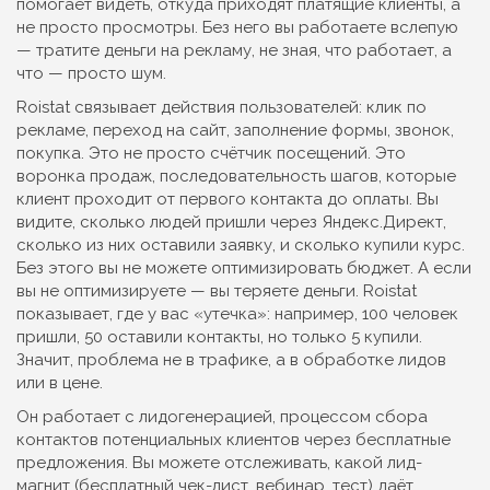
помогает видеть, откуда приходят платящие клиенты, а
не просто просмотры.
Без него вы работаете вслепую
— тратите деньги на рекламу, не зная, что работает, а
что — просто шум.
Roistat связывает действия пользователей: клик по
рекламе, переход на сайт, заполнение формы, звонок,
покупка. Это не просто счётчик посещений. Это
воронка продаж
,
последовательность шагов, которые
клиент проходит от первого контакта до оплаты
.
Вы
видите, сколько людей пришли через Яндекс.Директ,
сколько из них оставили заявку, и сколько купили курс.
Без этого вы не можете оптимизировать бюджет. А если
вы не оптимизируете — вы теряете деньги. Roistat
показывает, где у вас «утечка»: например, 100 человек
пришли, 50 оставили контакты, но только 5 купили.
Значит, проблема не в трафике, а в обработке лидов
или в цене.
Он работает с
лидогенерацией
,
процессом сбора
контактов потенциальных клиентов через бесплатные
предложения
.
Вы можете отслеживать, какой лид-
магнит (бесплатный чек-лист, вебинар, тест) даёт