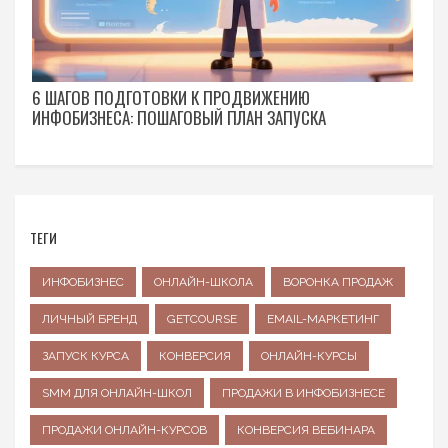
6 ШАГОВ ПОДГОТОВКИ К ПРОДВИЖЕНИЮ
ИНФОБИЗНЕСА: ПОШАГОВЫЙ ПЛАН ЗАПУСКА
ТЕГИ
ИНФОБИЗНЕС
ОНЛАЙН-ШКОЛА
ВОРОНКА ПРОДАЖ
ЛИЧНЫЙ БРЕНД
GETCOURSE
EMAIL-МАРКЕТИНГ
ЗАПУСК КУРСА
КОНВЕРСИЯ
ОНЛАЙН-КУРСЫ
SMM ДЛЯ ОНЛАЙН-ШКОЛ
ПРОДАЖИ В ИНФОБИЗНЕСЕ
ПРОДАЖИ ОНЛАЙН-КУРСОВ
КОНВЕРСИЯ ВЕБИНАРА