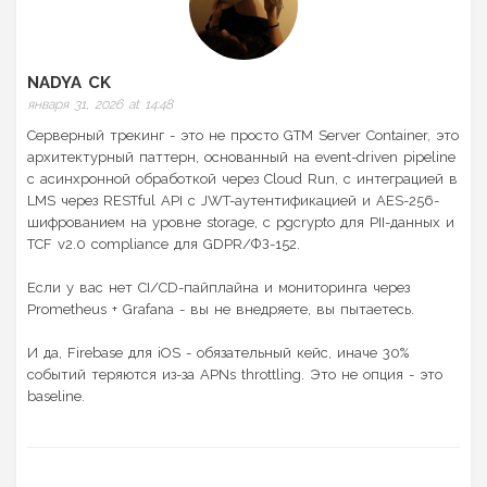
NADYA CK
января 31, 2026 at 14:48
Серверный трекинг - это не просто GTM Server Container, это
архитектурный паттерн, основанный на event-driven pipeline
с асинхронной обработкой через Cloud Run, с интеграцией в
LMS через RESTful API с JWT-аутентификацией и AES-256-
шифрованием на уровне storage, с pgcrypto для PII-данных и
TCF v2.0 compliance для GDPR/ФЗ-152.
Если у вас нет CI/CD-пайплайна и мониторинга через
Prometheus + Grafana - вы не внедряете, вы пытаетесь.
И да, Firebase для iOS - обязательный кейс, иначе 30%
событий теряются из-за APNs throttling. Это не опция - это
baseline.