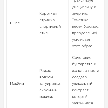
Транслирует
дисциплину и
Короткая
энергию.
стрижка,
Тематика
L'One
спортивный
песен (космос,
стиль
преодоление)
усиливает
этот образ.
Сочетание
бунтарства и
Рыжие
женственности
волосы,
создало
МакSим
татуировки,
уникальный
скромный
контраст,
макияж
который
запомнился