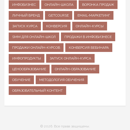
ИНФОБИЗНЕС
ОНЛАЙН-ШКОЛА
ВОРОНКА ПРОДАЖ
ЛИЧНЫЙ БРЕНД
GETCOURSE
EMAIL-МАРКЕТИНГ
ЗАПУСК КУРСА
КОНВЕРСИЯ
ОНЛАЙН-КУРСЫ
SMM ДЛЯ ОНЛАЙН-ШКОЛ
ПРОДАЖИ В ИНФОБИЗНЕСЕ
ПРОДАЖИ ОНЛАЙН-КУРСОВ
КОНВЕРСИЯ ВЕБИНАРА
ИНФОПРОДУКТЫ
ЗАПУСК ОНЛАЙН-КУРСА
ЦЕНООБРАЗОВАНИЕ
ОНЛАЙН-ОБРАЗОВАНИЕ
ОБУЧЕНИЕ
МЕТОДОЛОГИЯ ОБУЧЕНИЯ
ОБРАЗОВАТЕЛЬНЫЙ КОНТЕНТ
© 2026. Все права защищены.