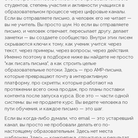
студентов
,
степень участия и активности учащихся в
образовательном процессе через цифровые каналы
.
Если вы отправляете письмо, а человек его не читает —
вы не учитель. Вы просто шум. Но если вы отправляете
письмо, и человек отвечает, пересылает другу, делает
заметки — вы создаете сообщество. Внутри этих писем
скрываются ключи к тому, как ученик учится: через
текст, через примеры, через вопросы, через действия.
Именно поэтому в подборке ниже вы найдете не просто
"как писать письма", а как строить целые
образовательные потоки. Здесь — про AMP-письма,
которые превращают почту в интерактивную
платформу, про скрипты, которые работают на
протяжении всего окна продаж, про планы поставки
контента после запуска курса. Все это — части одной
системы: вы не продаете курс. Вы ведете человека по
пути обучения, и каждое письмо — это шаг.
Если вы когда-либо думали, что email — это устаревший
канал, вы просто не пробовали делать его по-
настоящему образовательным. Здесь нет места
шаблонам. Здесь — конкретика, структура и результат.