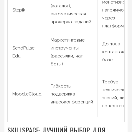
монетизиров
(каталог),
Stepik
напрямую
автоматическая
через
проверка заданий
платформу
Маркетинговые
До 1000
SendPulse
инструменты
контактов в
Edu
(рассылки, чат-
базе
боты)
Требует
Гибкость,
технических
MoodleCloud
поддержка
знаний, лими
видеоконференций
на контент
SKILLSPACE: ЛУЧШИЙ ВЫБОР ДЛЯ