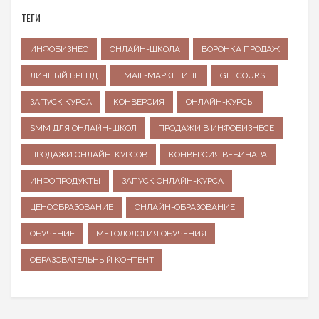
ТЕГИ
ИНФОБИЗНЕС
ОНЛАЙН-ШКОЛА
ВОРОНКА ПРОДАЖ
ЛИЧНЫЙ БРЕНД
EMAIL-МАРКЕТИНГ
GETCOURSE
ЗАПУСК КУРСА
КОНВЕРСИЯ
ОНЛАЙН-КУРСЫ
SMM ДЛЯ ОНЛАЙН-ШКОЛ
ПРОДАЖИ В ИНФОБИЗНЕСЕ
ПРОДАЖИ ОНЛАЙН-КУРСОВ
КОНВЕРСИЯ ВЕБИНАРА
ИНФОПРОДУКТЫ
ЗАПУСК ОНЛАЙН-КУРСА
ЦЕНООБРАЗОВАНИЕ
ОНЛАЙН-ОБРАЗОВАНИЕ
ОБУЧЕНИЕ
МЕТОДОЛОГИЯ ОБУЧЕНИЯ
ОБРАЗОВАТЕЛЬНЫЙ КОНТЕНТ